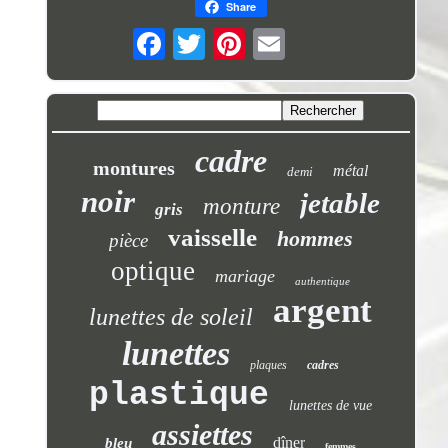
Share
cadre
montures
métal
demi
noir
jetable
monture
gris
vaisselle
hommes
pièce
optique
mariage
authentique
argent
lunettes de soleil
lunettes
plaques
cadres
plastique
lunettes de vue
assiettes
dîner
bleu
femmes