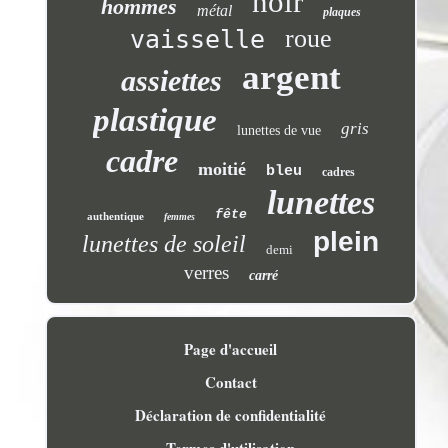
noir
hommes
métal
plaques
roue
vaisselle
argent
assiettes
plastique
gris
lunettes de vue
cadre
moitié
bleu
cadres
lunettes
fête
authentique
femmes
plein
lunettes de soleil
demi
verres
carré
Page d'accueil
Contact
Déclaration de confidentialité
Termes d'utilisation