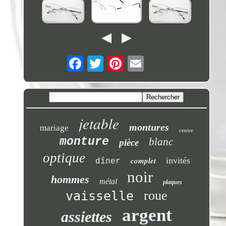
jetable
montures
mariage
centre
monture
blanc
pièce
optique
complet
invités
dîner
noir
hommes
métal
plaques
roue
vaisselle
argent
assiettes