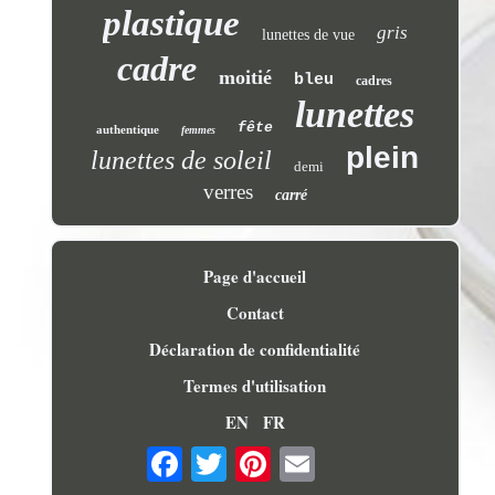
plastique
gris
lunettes de vue
cadre
moitié
bleu
cadres
lunettes
fête
authentique
femmes
plein
lunettes de soleil
demi
verres
carré
Page d'accueil
Contact
Déclaration de confidentialité
Termes d'utilisation
EN
FR