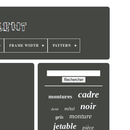
FRAME WIDTH
PATTERN
cadre
montures
noir
métal
demi
monture
gris
jetable
pièce