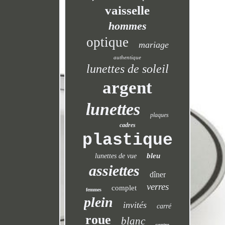
vaisselle
hommes
optique
mariage
authentique
lunettes de soleil
argent
lunettes
plaques
cadres
plastique
bleu
lunettes de vue
assiettes
dîner
verres
complet
femmes
plein
invités
carré
roue
blanc
centre