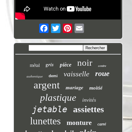
noir
gris
pièce
métal
centre
roue
vaisselle
demi
authentique
argent
mariage
moitié
plastique
invités
jetable
assiettes
lunettes
monture
carré