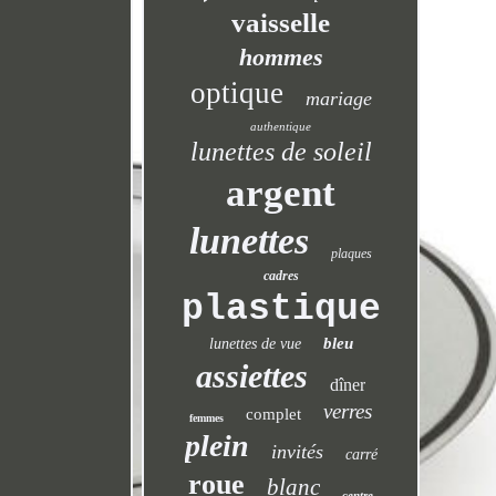
vaisselle
hommes
optique
mariage
authentique
lunettes de soleil
argent
lunettes
plaques
cadres
plastique
bleu
lunettes de vue
assiettes
dîner
verres
complet
femmes
plein
invités
carré
roue
blanc
centre