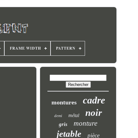
FRAME WIDTH
PATTERN
cadre
montures
noir
métal
demi
monture
gris
jetable
pièce