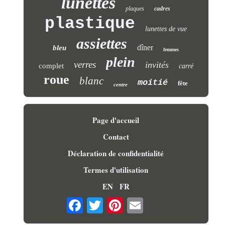
lunettes
plaques
cadres
plastique
lunettes de vue
assiettes
dîner
bleu
femmes
plein
verres
invités
complet
carré
roue
blanc
moitié
fête
centre
Page d'accueil
Contact
Déclaration de confidentialité
Termes d'utilisation
EN
FR