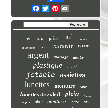
noir
gris
pièce
métal
centre
roue
vaisselle
demi
authentique
argent
mariage
moitié
plastique
invités
jetable
assiettes
lunettes
monture
carré
plein
lunettes de soleil
femmes
montures
dîner
bleu
plaques
fête