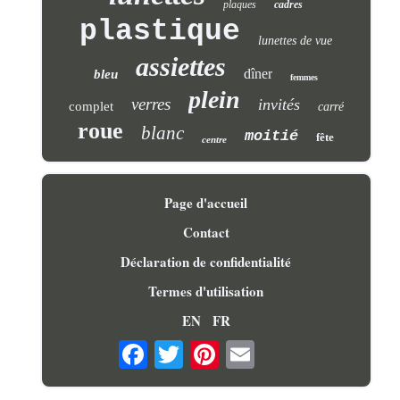
plaques
cadres
plastique
lunettes de vue
assiettes
dîner
bleu
femmes
plein
verres
invités
complet
carré
roue
blanc
moitié
fête
centre
Page d'accueil
Contact
Déclaration de confidentialité
Termes d'utilisation
EN
FR