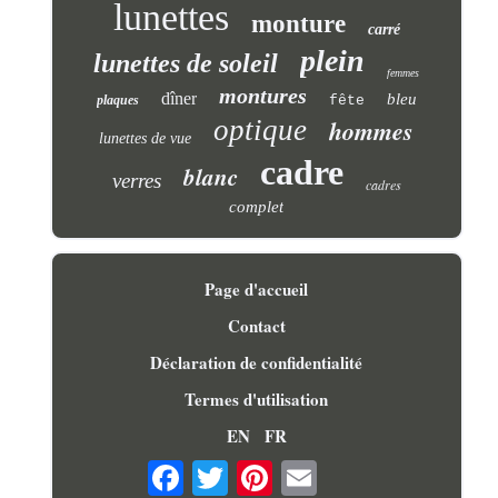
lunettes
monture
carré
plein
lunettes de soleil
femmes
montures
dîner
bleu
plaques
fête
optique
hommes
lunettes de vue
cadre
blanc
verres
cadres
complet
Page d'accueil
Contact
Déclaration de confidentialité
Termes d'utilisation
EN
FR