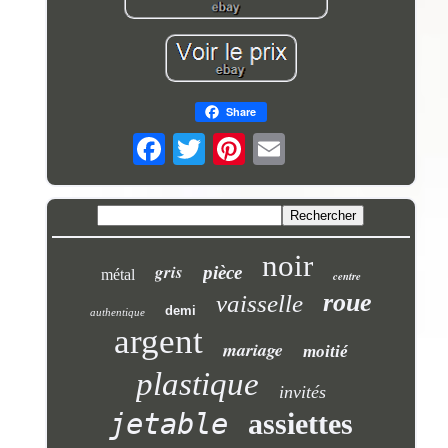
Share
noir
gris
pièce
métal
centre
roue
vaisselle
demi
authentique
argent
mariage
moitié
plastique
invités
jetable
assiettes