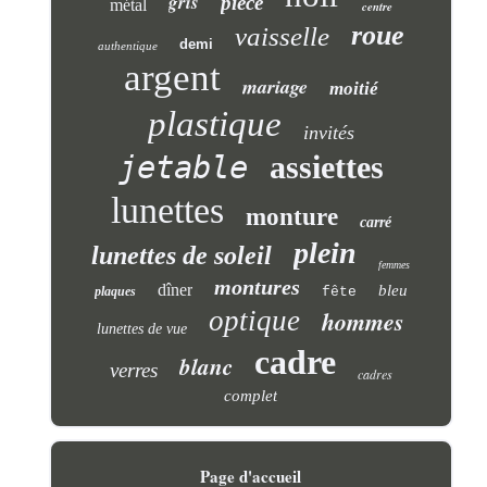
gris
pièce
métal
centre
roue
vaisselle
demi
authentique
argent
mariage
moitié
plastique
invités
jetable
assiettes
lunettes
monture
carré
plein
lunettes de soleil
femmes
montures
dîner
bleu
plaques
fête
optique
hommes
lunettes de vue
cadre
blanc
verres
cadres
complet
Page d'accueil