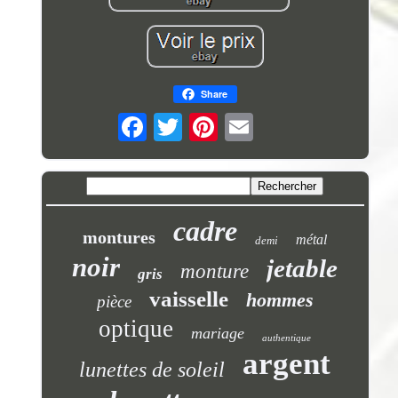
Share
cadre
montures
métal
demi
noir
jetable
monture
gris
vaisselle
hommes
pièce
optique
mariage
authentique
argent
lunettes de soleil