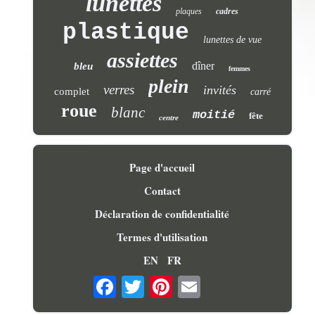
lunettes
plaques
cadres
plastique
lunettes de vue
assiettes
dîner
bleu
femmes
plein
verres
invités
complet
carré
roue
blanc
moitié
fête
centre
Page d'accueil
Contact
Déclaration de confidentialité
Termes d'utilisation
EN
FR