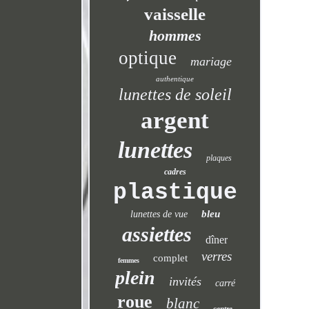
vaisselle
hommes
optique
mariage
authentique
lunettes de soleil
argent
lunettes
plaques
cadres
plastique
bleu
lunettes de vue
assiettes
dîner
verres
complet
femmes
plein
invités
carré
roue
blanc
centre