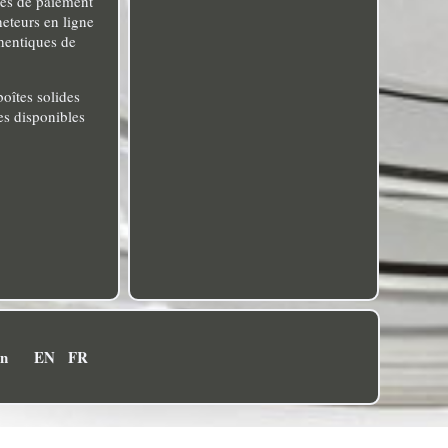
pes de paiement
eteurs en ligne
hentiques de
oîtes solides
es disponibles
on
EN
FR