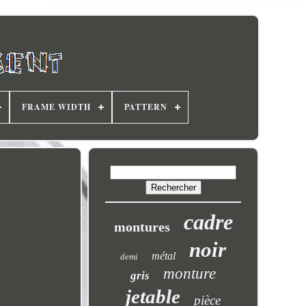
FRAME WIDTH
PATTERN
cadre
montures
noir
métal
demi
monture
gris
jetable
pièce