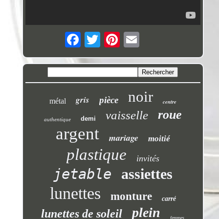
noir
gris
pièce
métal
centre
roue
vaisselle
demi
authentique
argent
mariage
moitié
plastique
invités
jetable
assiettes
lunettes
monture
carré
plein
lunettes de soleil
femmes