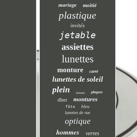
mariage
moitié
plastique
invités
jetable
assiettes
lunettes
monture
carré
lunettes de soleil
plein
plaques
femmes
montures
dîner
bleu
fête
lunettes de vue
optique
hommes
verres