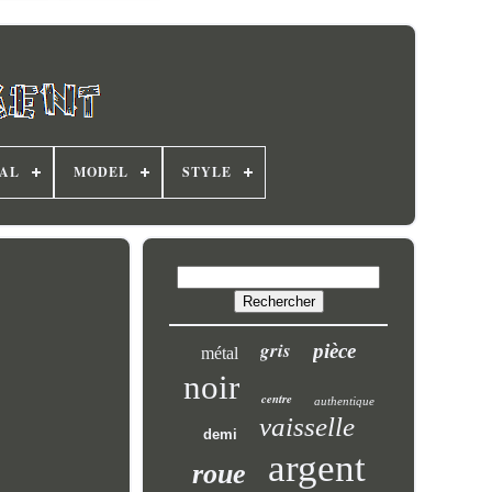
AL
MODEL
STYLE
gris
pièce
métal
noir
centre
authentique
vaisselle
demi
argent
roue