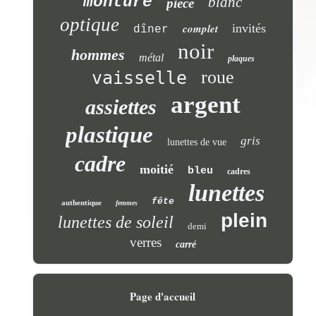
monture
blanc
pièce
optique
complet
invités
dîner
noir
hommes
métal
plaques
roue
vaisselle
argent
assiettes
plastique
gris
lunettes de vue
cadre
moitié
bleu
cadres
lunettes
fête
authentique
femmes
plein
lunettes de soleil
demi
verres
carré
Page d'accueil