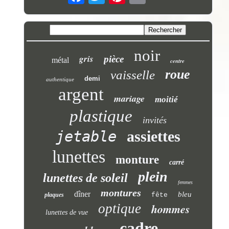
noir
gris
pièce
métal
centre
roue
vaisselle
demi
authentique
argent
mariage
moitié
plastique
invités
jetable
assiettes
lunettes
monture
carré
plein
lunettes de soleil
femmes
montures
dîner
bleu
plaques
fête
optique
hommes
lunettes de vue
cadre