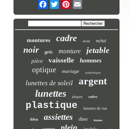
cadre
montures
métal
demi
noir
jetable
monture
gris
vaisselle
hommes
pièce
optique
mariage
authentique
argent
lunettes de soleil
lunettes
plaques
cadres
plastique
lunettes de vue
assiettes
dîner
bleu
femmes
plein
verres