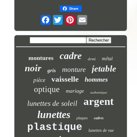
Share
cadre
montures
métal
demi
noir
jetable
monture
gris
vaisselle
hommes
pièce
optique
mariage
authentique
argent
lunettes de soleil
lunettes
plaques
cadres
plastique
lunettes de vue