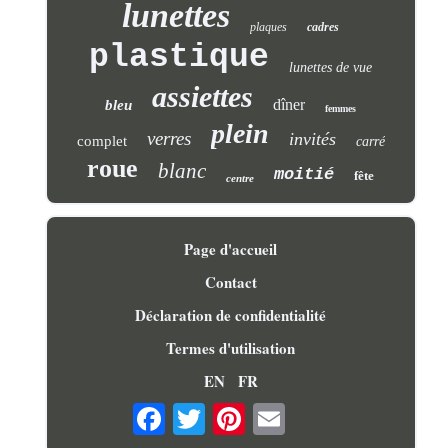
lunettes
plaques
cadres
plastique
lunettes de vue
assiettes
dîner
bleu
femmes
plein
verres
invités
complet
carré
roue
blanc
moitié
fête
centre
Page d'accueil
Contact
Déclaration de confidentialité
Termes d'utilisation
EN
FR