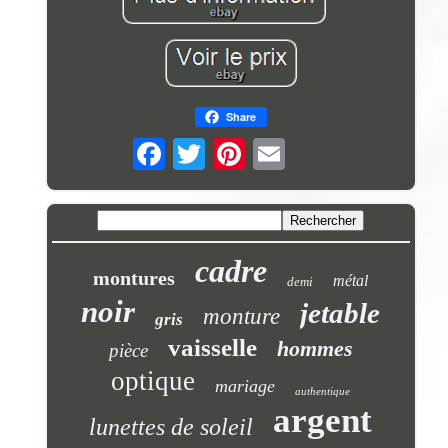
Share
cadre
montures
métal
demi
noir
jetable
monture
gris
vaisselle
hommes
pièce
optique
mariage
authentique
argent
lunettes de soleil