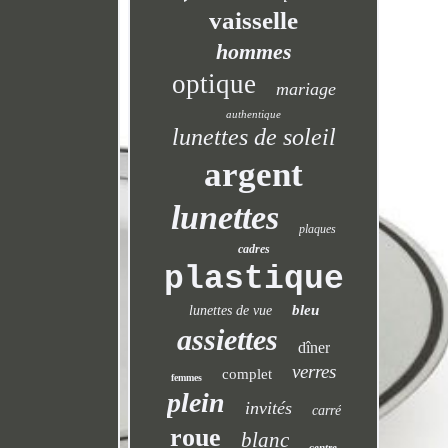
vaisselle
hommes
optique
mariage
authentique
lunettes de soleil
argent
lunettes
plaques
cadres
plastique
bleu
lunettes de vue
assiettes
dîner
verres
complet
femmes
plein
invités
carré
roue
blanc
centre