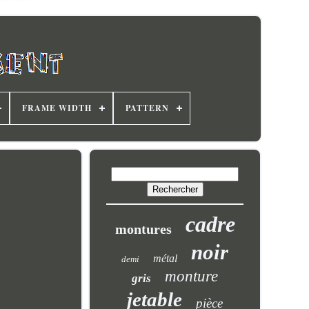
FRAME WIDTH
PATTERN
cadre
montures
noir
métal
demi
monture
gris
jetable
pièce