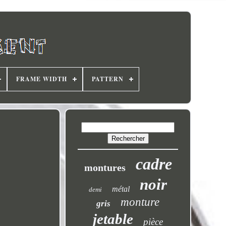
FRAME WIDTH
PATTERN
cadre
montures
noir
métal
demi
monture
gris
jetable
pièce