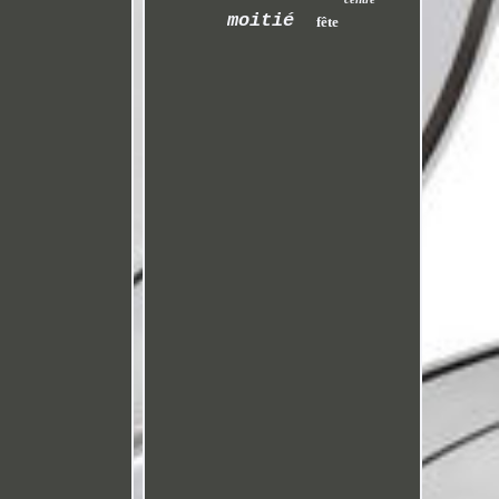
moitié
fête