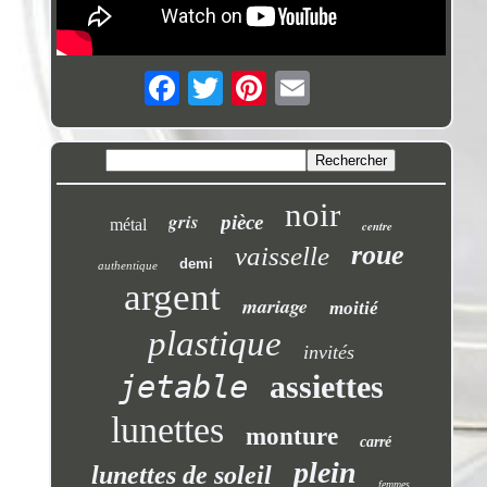
noir
gris
pièce
métal
centre
roue
vaisselle
demi
authentique
argent
mariage
moitié
plastique
invités
jetable
assiettes
lunettes
monture
carré
plein
lunettes de soleil
femmes