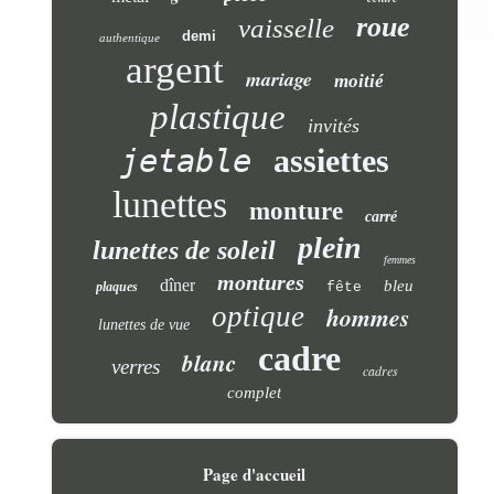
roue
vaisselle
demi
authentique
argent
mariage
moitié
plastique
invités
jetable
assiettes
lunettes
monture
carré
plein
lunettes de soleil
femmes
montures
dîner
bleu
plaques
fête
optique
hommes
lunettes de vue
cadre
blanc
verres
cadres
complet
Page d'accueil