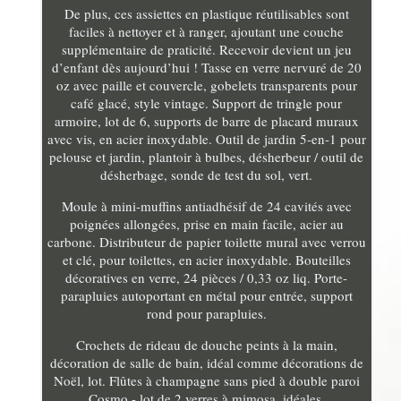
De plus, ces assiettes en plastique réutilisables sont
faciles à nettoyer et à ranger, ajoutant une couche
supplémentaire de praticité. Recevoir devient un jeu
d’enfant dès aujourd’hui ! Tasse en verre nervuré de 20
oz avec paille et couvercle, gobelets transparents pour
café glacé, style vintage. Support de tringle pour
armoire, lot de 6, supports de barre de placard muraux
avec vis, en acier inoxydable. Outil de jardin 5-en-1 pour
pelouse et jardin, plantoir à bulbes, désherbeur / outil de
désherbage, sonde de test du sol, vert.
Moule à mini-muffins antiadhésif de 24 cavités avec
poignées allongées, prise en main facile, acier au
carbone. Distributeur de papier toilette mural avec verrou
et clé, pour toilettes, en acier inoxydable. Bouteilles
décoratives en verre, 24 pièces / 0,33 oz liq. Porte-
parapluies autoportant en métal pour entrée, support
rond pour parapluies.
Crochets de rideau de douche peints à la main,
décoration de salle de bain, idéal comme décorations de
Noël, lot. Flûtes à champagne sans pied à double paroi
Cosmo - lot de 2 verres à mimosa, idéales.