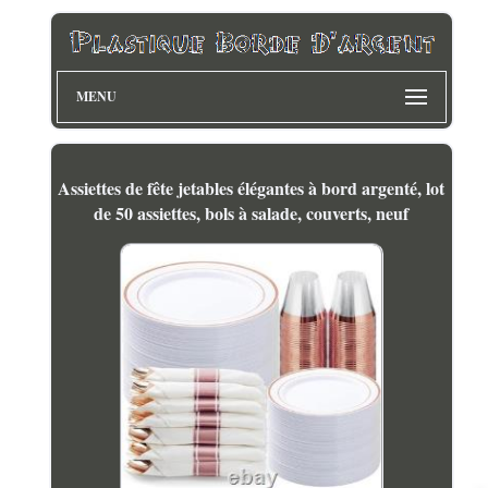
MENU
Assiettes de fête jetables élégantes à bord argenté, lot
de 50 assiettes, bols à salade, couverts, neuf