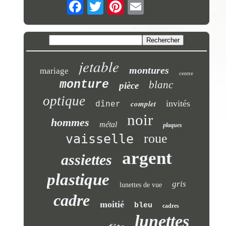
jetable
montures
mariage
centre
monture
blanc
pièce
optique
complet
invités
dîner
noir
hommes
métal
plaques
roue
vaisselle
argent
assiettes
plastique
gris
lunettes de vue
cadre
moitié
bleu
cadres
lunettes