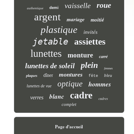
roue
vaisselle
demi
authentique
argent
mariage
moitié
plastique
invités
jetable
assiettes
lunettes
monture
carré
plein
lunettes de soleil
femmes
montures
dîner
bleu
plaques
fête
optique
hommes
lunettes de vue
cadre
blanc
verres
cadres
complet
Page d'accueil