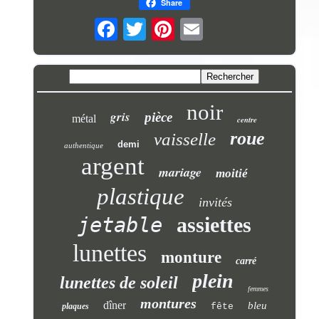
Share
noir
gris
pièce
métal
centre
roue
vaisselle
demi
authentique
argent
mariage
moitié
plastique
invités
jetable
assiettes
lunettes
monture
carré
plein
lunettes de soleil
femmes
montures
dîner
bleu
plaques
fête