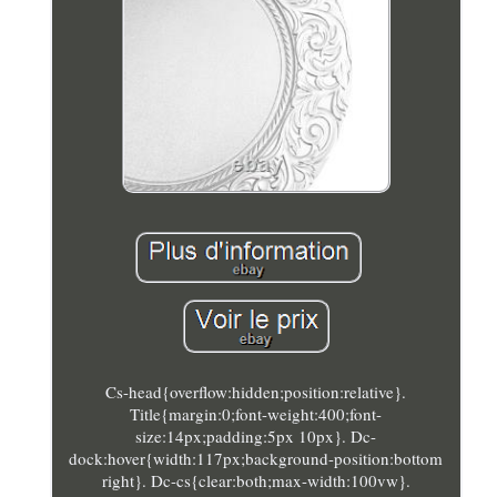
Cs-head{overflow:hidden;position:relative}.
Title{margin:0;font-weight:400;font-
size:14px;padding:5px 10px}. Dc-
dock:hover{width:117px;background-position:bottom
right}. Dc-cs{clear:both;max-width:100vw}.