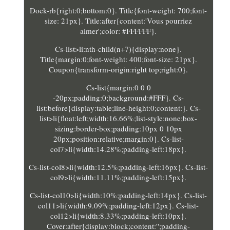
Dock-rb{right:0;bottom:0}. Title{font-weight: 700;font-
size: 21px}. Title:after{content:'Vous pourriez
aimer';color: #FFFFFF}.
Cs-list>li:nth-child(n+7){display:none}.
Title{margin:0;font-weight: 400;font-size: 21px}.
Coupon{transform-origin:right top;right:0}.
Cs-list{margin:0 0 0
-20px;padding:0;background:#FFF}. Cs-
list:before{display:table;line-height:0;content:}. Cs-
list>li{float:left;width:16.66%;list-style:none;box-
sizing:border-box;padding:10px 0 10px
20px;position:relative;margin:0}. Cs-list-
col7>li{width:14.28%;padding-left:18px}.
Cs-list-col8>li{width:12.5%;padding-left:16px}. Cs-list-
col9>li{width:11.11%;padding-left:15px}.
Cs-list-col10>li{width:10%;padding-left:14px}. Cs-list-
col11>li{width:9.09%;padding-left:12px}. Cs-list-
col12>li{width:8.33%;padding-left:10px}.
Cover:after{display:block;content:'';padding-