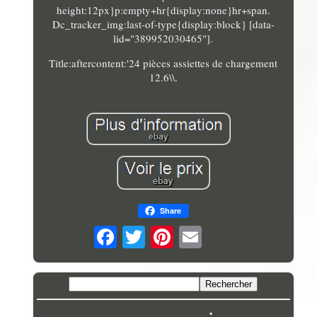
height:12px}p:empty+hr{display:none}hr+span.
Dc_tracker_img:last-of-type{display:block} [data-
lid="389952030465"].
Title:aftercontent:'24 pièces assiettes de chargement
12.6\\.
Share