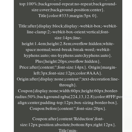
top:100%;background-repeat:no-repeat;background-
size:cover;background-position:center}.
Title{color:#333;margin:5px 0}.
Title:after{display:block;display:-webkit-box;-webkit-
line-clamp:2;-webkit-box-orient:vertical;font-
size:14px;line-
height:1.4em;height:2.8em;overflow:hidden;white-
space:normal;word-break:break-word;-webkit-
hyphens:auto;-ms-hyphens:auto;hyphens:auto}.
Plus{height:20px;overflow:hidden}.
Price:after{content:'';font-size:14px}. Origin{margin-
left:3px;font-size:12px;color:#AAA}.
Origin:after{display:none;content:'';text-decoration:line-
through}.
Coupon{display:none;width:60px;height:60px;border-
radius:50%;background:rgba(224,13,12.8);color:#FFF;position:a
align:center;padding-top:12px;box-sizing:border-box}.
Coupon:before{content:'';font-size:20px}.
Coupon:after{content:'Réduction';font-
size:12px;position:absolute;bottom:8px;right:12px}.
Title{min-