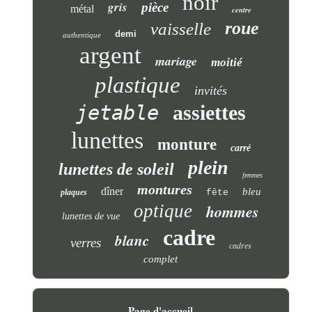
noir
gris
pièce
métal
centre
roue
vaisselle
demi
authentique
argent
mariage
moitié
plastique
invités
jetable
assiettes
lunettes
monture
carré
plein
lunettes de soleil
femmes
montures
dîner
bleu
plaques
fête
optique
hommes
lunettes de vue
cadre
blanc
verres
cadres
complet
Page d'accueil