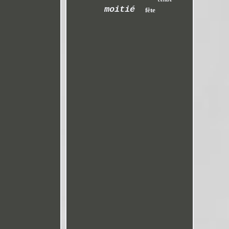
moitié
fête