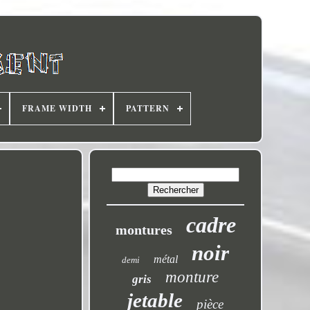
FRAME WIDTH
PATTERN
cadre
montures
noir
métal
demi
monture
gris
jetable
pièce