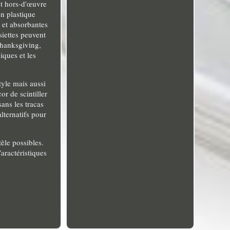
et hors-d'œuvre
n plastique
s et absorbantes
siettes peuvent
 Thanksgiving,
iques et les
tyle mais aussi
or de scintiller
ans les tracas
lternatifs pour
èle possibles.
aractéristiques