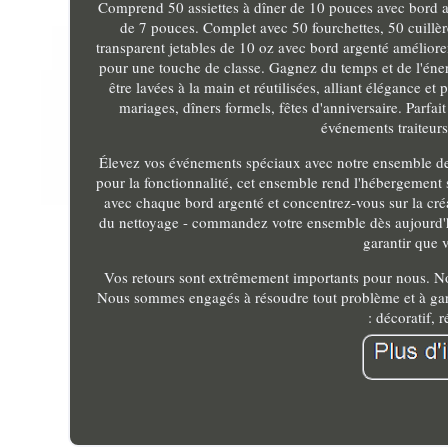
Comprend 50 assiettes à dîner de 10 pouces avec bord ar
de 7 pouces. Complet avec 50 fourchettes, 50 cuillèr
transparent jetables de 10 oz avec bord argenté amélioren
pour une touche de classe. Gagnez du temps et de l'énergi
être lavées à la main et réutilisées, alliant élégance e
mariages, dîners formels, fêtes d'anniversaire. Parfait
événements traiteurs
Élevez vos événements spéciaux avec notre ensemble de 
pour la fonctionnalité, cet ensemble rend l'hébergement sa
avec chaque bord argenté et concentrez-vous sur la créa
du nettoyage - commandez votre ensemble dès aujourd'hui
garantir que v
Vos retours sont extrêmement importants pour nous. Nous
Nous sommes engagés à résoudre tout problème et à garant
: décoratif, r