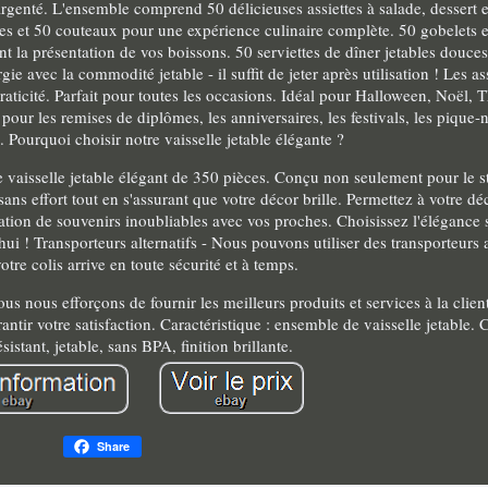
genté. L'ensemble comprend 50 délicieuses assiettes à salade, dessert 
es et 50 couteaux pour une expérience culinaire complète. 50 gobelets e
t la présentation de vos boissons. 50 serviettes de dîner jetables douce
e avec la commodité jetable - il suffit de jeter après utilisation ! Les as
t praticité. Parfait pour toutes les occasions. Idéal pour Halloween, Noël,
 pour les remises de diplômes, les anniversaires, les festivals, les pique-n
. Pourquoi choisir notre vaisselle jetable élégante ?
vaisselle jetable élégant de 350 pièces. Conçu non seulement pour le s
ns effort tout en s'assurant que votre décor brille. Permettez à votre déc
tion de souvenirs inoubliables avec vos proches. Choisissez l'élégance s
 ! Transporteurs alternatifs - Nous pouvons utiliser des transporteurs a
otre colis arrive en toute sécurité et à temps.
 nous efforçons de fournir les meilleurs produits et services à la client
ir votre satisfaction. Caractéristique : ensemble de vaisselle jetable. C
ésistant, jetable, sans BPA, finition brillante.
Share