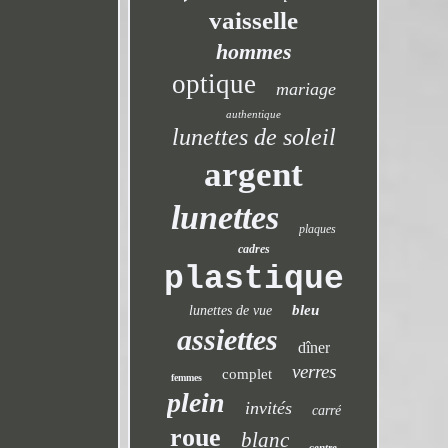
vaisselle
hommes
optique
mariage
authentique
lunettes de soleil
argent
lunettes
plaques
cadres
plastique
bleu
lunettes de vue
assiettes
dîner
verres
complet
femmes
plein
invités
carré
roue
blanc
centre