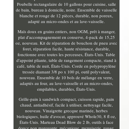
Poubelle rectangulaire de 10 gallons pour cuisine, salle
de bain, bureau à domicile, noire. Ensemble de vaisselle
blanche et rouge de 12 pièces, durable, non poreux,
adapté au micro-ondes et au lave-vaisselle.
Maïs doux en grains entiers, non OGM, prêt à manger,
plat d'accompagnement en conserve, 4-pack de 15,25
oz, nouveau. Kit de réparation de bouchon de pneu avec
foret, réparation facile, haute résistance, durable,
fonctionne avec toutes les perceuses, États-Unis. Table
d'appoint pliante, table de rangement compacte, stand à
café, table de nuit, États-Unis. Corde en polypropylène
tressée diamant 3/8 po x 100 pi, outil polyvalent,
nouveau. Ensemble de 10 bols de mélange en verre,
adaptés au four, au lave-vaisselle et au micro-ondes,
empilables, durables, États-Unis.
Grille-pain à sandwich compact, cuisson rapide, pain
chaud, antiadhésif, facile à utiliser, nettoyage facile,
nouveau. Vinaigrette grecque marinée, herbes
biologiques, huile d'avocat, approuvé Whole30, 8 fl oz,
États-Unis. Marteau Dead Blow de 2 lb, outils à face
douce non marquante, mécanique, menuiserie, rouge,