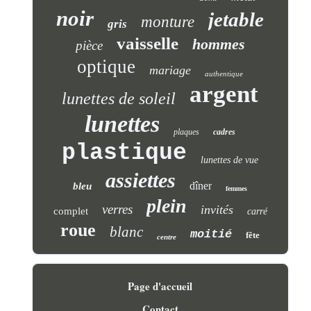
noir
jetable
monture
gris
vaisselle
hommes
pièce
optique
mariage
authentique
argent
lunettes de soleil
lunettes
plaques
cadres
plastique
lunettes de vue
assiettes
dîner
bleu
femmes
plein
verres
invités
complet
carré
roue
blanc
moitié
fête
centre
Page d'accueil
Contact