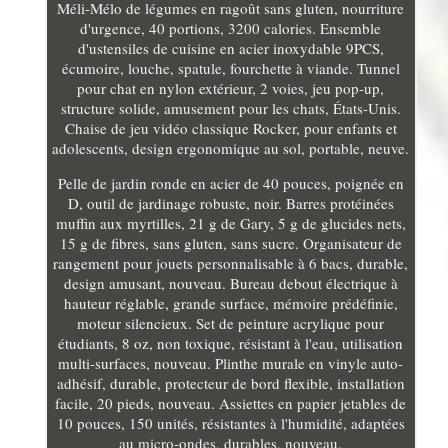
Méli-Mélo de légumes en ragoût sans gluten, nourriture
d'urgence, 40 portions, 3200 calories. Ensemble
d'ustensiles de cuisine en acier inoxydable 9PCS,
écumoire, louche, spatule, fourchette à viande. Tunnel
pour chat en nylon extérieur, 2 voies, jeu pop-up,
structure solide, amusement pour les chats, États-Unis.
Chaise de jeu vidéo classique Rocker, pour enfants et
adolescents, design ergonomique au sol, portable, neuve.
Pelle de jardin ronde en acier de 40 pouces, poignée en
D, outil de jardinage robuste, noir. Barres protéinées
muffin aux myrtilles, 21 g de Gary, 5 g de glucides nets,
15 g de fibres, sans gluten, sans sucre. Organisateur de
rangement pour jouets personnalisable à 6 bacs, durable,
design amusant, nouveau. Bureau debout électrique à
hauteur réglable, grande surface, mémoire prédéfinie,
moteur silencieux. Set de peinture acrylique pour
étudiants, 8 oz, non toxique, résistant à l'eau, utilisation
multi-surfaces, nouveau. Plinthe murale en vinyle auto-
adhésif, durable, protecteur de bord flexible, installation
facile, 20 pieds, nouveau. Assiettes en papier jetables de
10 pouces, 150 unités, résistantes à l'humidité, adaptées
au micro-ondes, durables, nouveau.