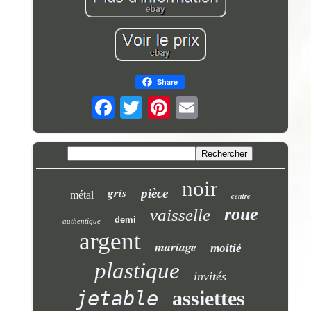
Share
noir
gris
pièce
métal
centre
roue
vaisselle
demi
authentique
argent
mariage
moitié
plastique
invités
jetable
assiettes