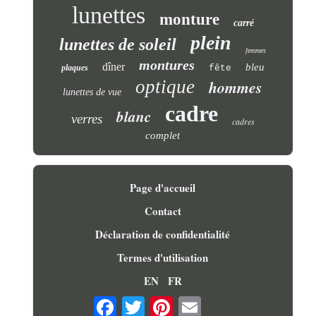
lunettes
monture
carré
plein
lunettes de soleil
femmes
montures
dîner
bleu
plaques
fête
optique
hommes
lunettes de vue
cadre
blanc
verres
cadres
complet
Page d'accueil
Contact
Déclaration de confidentialité
Termes d'utilisation
EN
FR