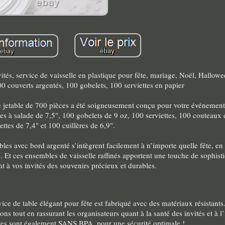
ités, service de vaisselle en plastique pour fête, mariage, Noël, Hallow
00 couverts argentés, 100 gobelets, 100 serviettes en papier
etable de 700 pièces a été soigneusement conçu pour votre événement
tes à salade de 7,5", 100 gobelets de 9 oz, 100 serviettes, 100 couteaux 
ettes de 7,4" et 100 cuillères de 6,9".
s avec bord argenté s’intègrent facilement à n’importe quelle fête, en 
e. Et ces ensembles de vaisselle raffinés apportent une touche de sophisti
t à vos invités des souvenirs précieux et durables.
de table élégant pour fête est fabriqué avec des matériaux résistants.
tions tout en rassurant les organisateurs quant à la santé des invités et à l
tes sont également SANS BPA, pour une sécurité optimale !