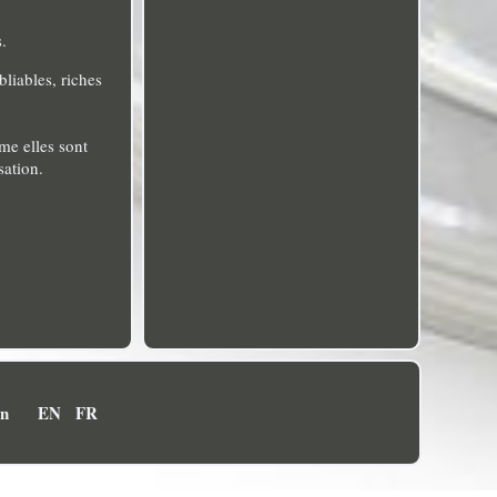
.
bliables, riches
me elles sont
sation.
on
EN
FR