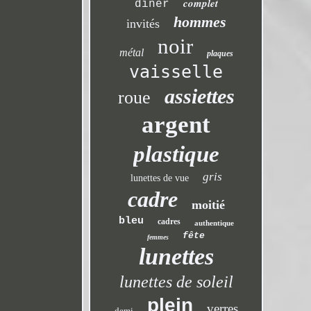
complet
dîner
hommes
invités
noir
métal
plaques
vaisselle
assiettes
roue
argent
plastique
gris
lunettes de vue
cadre
moitié
bleu
cadres
authentique
fête
femmes
lunettes
lunettes de soleil
plein
verres
demi