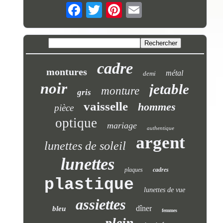
cadre
montures
métal
demi
noir
jetable
monture
gris
vaisselle
hommes
pièce
optique
mariage
authentique
argent
lunettes de soleil
lunettes
plaques
cadres
plastique
lunettes de vue
assiettes
dîner
bleu
femmes
plein