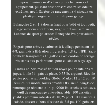
Spray éliminateur d’odeurs pour chaussures et
équipement, puissant désodorisant contre les odeurs
extrêmes, neuf. Étagère de rangement à 4 niveaux en
plastique, organiseur robuste pour garage.
Balançoire 2-en-1 à dossier haut pour bébé et tout-petit,
usage intérieur et extérieur, siège sûr et amusant, neuf.
Lunettes de sport polarisées Renegade Pro pour adulte,
pêche.
Engrais pour arbres et arbustes à feuillage persistant 16-
4-8, granulés à libération progressive, 1,8 kg, NPK. Sacs-
poubelle transparents 13 gallons avec cordon de serrage,
résistants aux perforations, pour cuisine et recyclage.
Cintres en bois massif finition noyer pour pantalons et
jupes, lot de 36, gain de place, 0,55 lb, argenté. Bloc de
papier pour scrapbooking Global Market 12 x 12 po, 50
feuilles, 25 motifs, loisirs créatifs DIY, neuf. Sangle de
remorquage rétractable 14 pi, 9000 lb, crochets robustes,
outil de remorquage auto-rétractable. 100 assiettes
jetables premium robustes de 10,25 po et 100 assiettes à
salade, dessert et hors-d’œuvre de 7,5 po. 100 gobelets