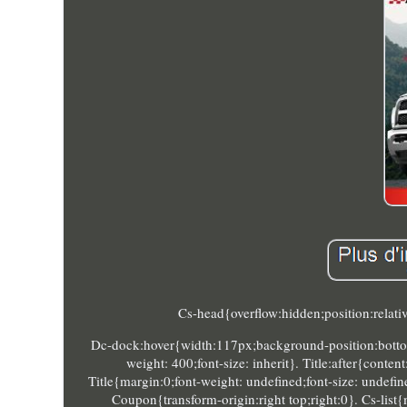
Cs-head{overflow:hidden;position:relati
Dc-dock:hover{width:117px;background-position:bottom
weight: 400;font-size: inherit}. Title:after{conte
Title{margin:0;font-weight: undefined;font-size: undefine
Coupon{transform-origin:right top;right:0}. Cs-list