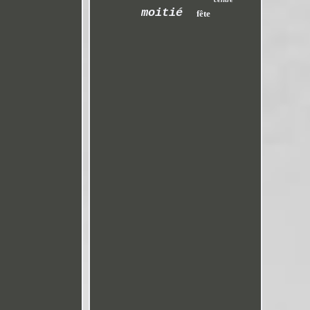
moitié
fête