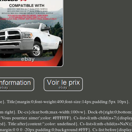
ve}. Title{margin:0;font-weight:400;font-size:14px;padding:5px 10px}.
 right}. Dc-cs{clear:both;max-width:100vw}. Dock-rb{right:0;bottom:0
nt:'Vous pourriez aimer';color: #FFFFFF}. Cs-list>li:nth-child(n+7){displ
d}. Title:after{content:'';color: undefined}. Cs-list>li:nth-child(n+NaN)
{margin:0 0 0 -20px;padding:0;background:#FFF}. Cs-list:before{display: