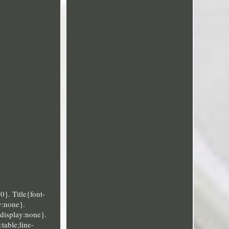
}. Title{font-
ay:none}.
{display:none}.
table;line-