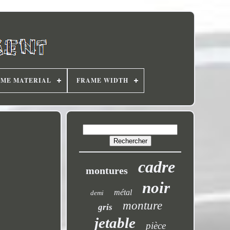
ME MATERIAL
FRAME WIDTH
cadre
montures
noir
métal
demi
monture
gris
jetable
pièce