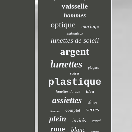
vaisselle
hommes
optique
mariage
authentique
lunettes de soleil
argent
lunettes
plaques
cadres
plastique
bleu
lunettes de vue
assiettes
dîner
verres
complet
femmes
plein
invités
carré
roue
blanc
centre