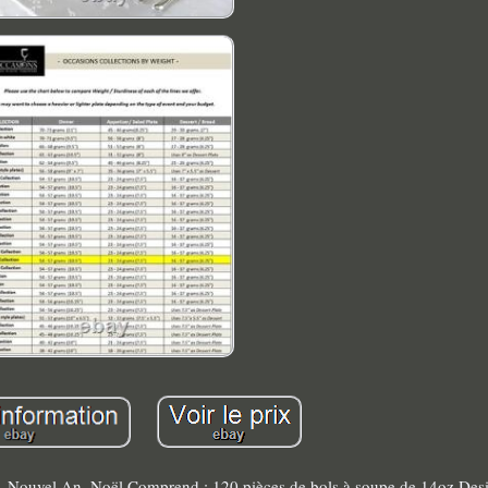
res, Nouvel An, Noël Comprend : 120 pièces de bols à soupe de 14oz Desi