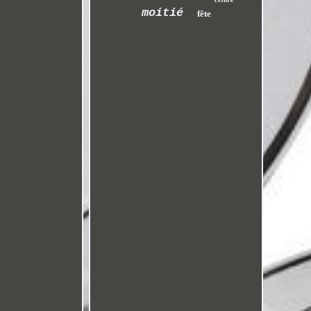
moitié
fête