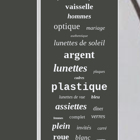
vaisselle
hommes
optique
mariage
authentique
lunettes de soleil
argent
lunettes
plaques
cadres
plastique
bleu
lunettes de vue
assiettes
dîner
verres
complet
femmes
plein
invités
carré
roue
blanc
centre