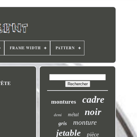
FRAME WIDTH
PATTERN
FÊTE
cadre
montures
noir
métal
demi
monture
gris
jetable
pièce