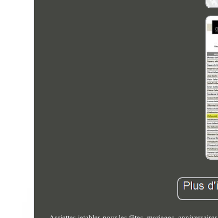
Assiettes jetables pour les fêtes, mariages, anniversai