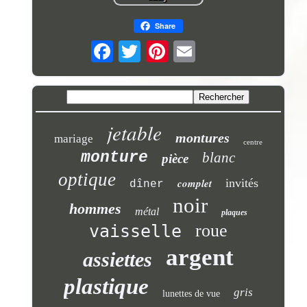
Share
jetable
montures
mariage
centre
monture
blanc
pièce
optique
complet
invités
dîner
noir
hommes
métal
plaques
roue
vaisselle
argent
assiettes
plastique
gris
lunettes de vue