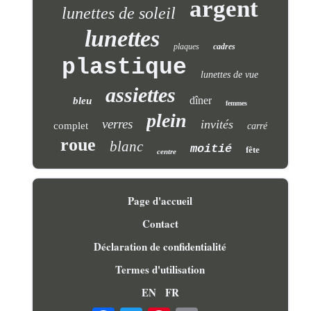
argent
lunettes de soleil
lunettes
plaques
cadres
plastique
lunettes de vue
assiettes
dîner
bleu
femmes
plein
verres
invités
complet
carré
roue
blanc
moitié
fête
centre
Page d'accueil
Contact
Déclaration de confidentialité
Termes d'utilisation
EN
FR