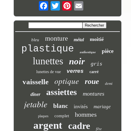
monture
moitié
métal
bleu
plastique
pièce
authentique
lunettes
noir
gris
verres
lunettes de vue
carré
optique
roue
vaisselle
demi
assiettes
montures
dîner
jetable
blanc
invités
mariage
hommes
complet
plaques
argent
cadre
fête