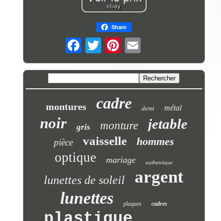
Share
cadre
montures
métal
demi
noir
jetable
monture
gris
vaisselle
hommes
pièce
optique
mariage
authentique
argent
lunettes de soleil
lunettes
plaques
cadres
plastique