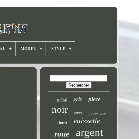
AL
MODEL
STYLE
gris
pièce
métal
noir
centre
authentique
vaisselle
demi
argent
roue