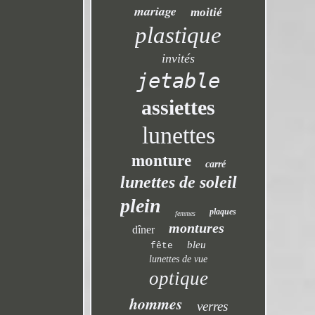
mariage
moitié
plastique
invités
jetable
assiettes
lunettes
monture
carré
lunettes de soleil
plein
plaques
femmes
montures
dîner
bleu
fête
lunettes de vue
optique
hommes
verres