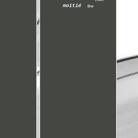
moitié
fête