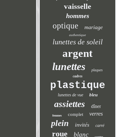
vaisselle
hommes
optique
mariage
authentique
lunettes de soleil
argent
lunettes
plaques
cadres
plastique
bleu
lunettes de vue
assiettes
dîner
verres
complet
femmes
plein
invités
carré
roue
blanc
centre