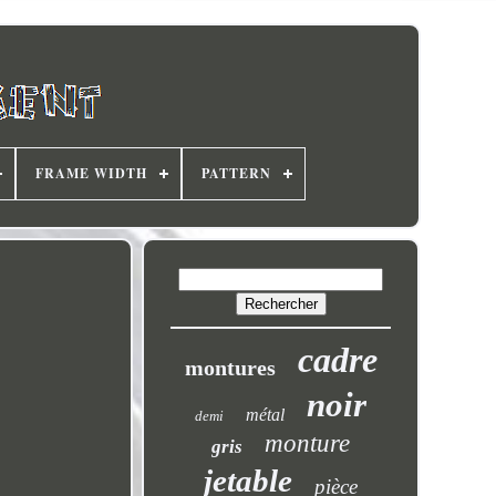
FRAME WIDTH
PATTERN
cadre
montures
noir
métal
demi
monture
gris
jetable
pièce