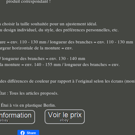
produit correspondant !
 choisir la taille souhaitée pour un ajustement idéal.
du design individuel, du style, des préférences personnelles, etc.
nture = env. 110 - 130 mm / longueur des branches = env. 110 - 130 mm
largeur horizontale de la monture = env.
/ longueur des branches = env. 130 - 140 mm
e la monture = env. 140 - 155 mm / longueur des branches = env.
es différences de couleur par rapport à l’original selon les écrans (moni
État : Tous les articles proposés.
Étui à vis en plastique Berlin.
Share