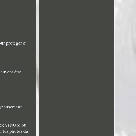
our protéger et
peuvent être
oigneusement
ncien (NOS) ou
er les photos du