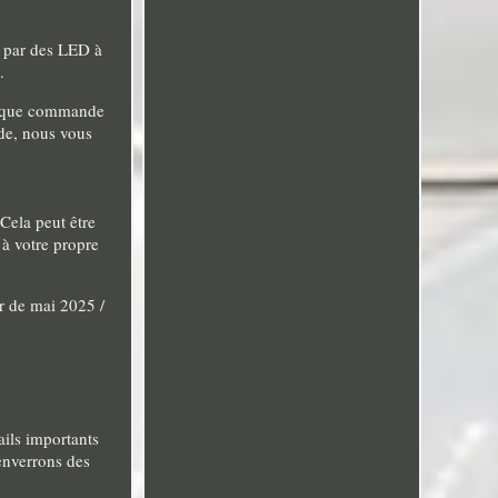
é par des LED à
.
 Chaque commande
nde, nous vous
 Cela peut être
 à votre propre
ur de mai 2025 /
tails importants
 enverrons des