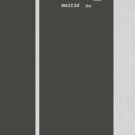
moitié
fête