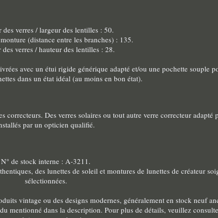
 des verres / largeur des lentilles : 50.
 monture (distance entre les branches) : 135.
des verres / hauteur des lentilles : 28.
t livrées avec un étui rigide générique adapté et/ou une pochette souple p
ettes dans un état idéal (au moins en bon état).
 correcteurs. Des verres solaires ou tout autre verre correcteur adapté 
nstallés par un opticien qualifié.
N° de stock interne : A-3211.
entiques, des lunettes de soleil et montures de lunettes de créateur s
sélectionnées.
s produits vintage ou des designs modernes, généralement en stock neuf a
du mentionné dans la description. Pour plus de détails, veuillez consult