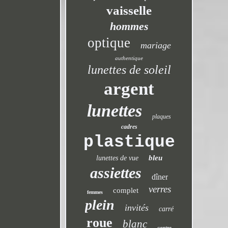
vaisselle
hommes
optique
mariage
authentique
lunettes de soleil
argent
lunettes
plaques
cadres
plastique
bleu
lunettes de vue
assiettes
dîner
verres
complet
femmes
plein
invités
carré
roue
blanc
centre