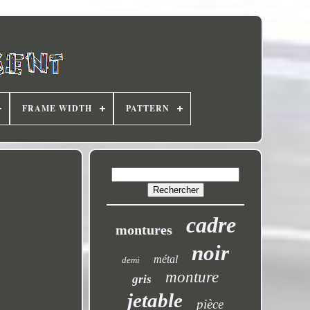
FRAME WIDTH
PATTERN
cadre
montures
noir
métal
demi
monture
gris
jetable
pièce