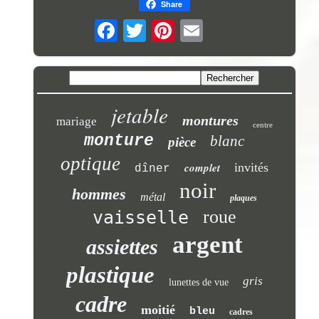
Share
jetable
montures
mariage
centre
monture
blanc
pièce
optique
complet
invités
dîner
noir
hommes
métal
plaques
roue
vaisselle
argent
assiettes
plastique
gris
lunettes de vue
cadre
moitié
bleu
cadres