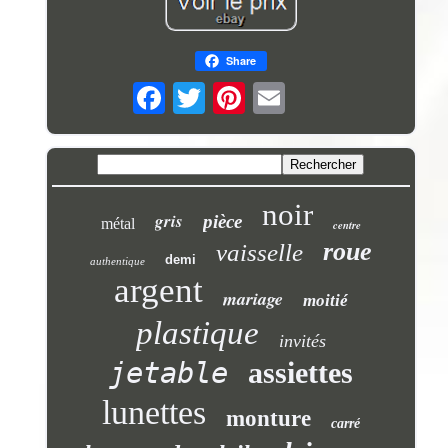
Share
noir
gris
pièce
métal
centre
roue
vaisselle
demi
authentique
argent
mariage
moitié
plastique
invités
jetable
assiettes
lunettes
monture
carré