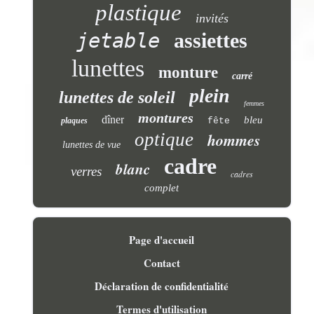
plastique
invités
jetable
assiettes
lunettes
monture
carré
plein
lunettes de soleil
femmes
montures
dîner
bleu
plaques
fête
optique
hommes
lunettes de vue
cadre
blanc
verres
cadres
complet
Page d'accueil
Contact
Déclaration de confidentialité
Termes d'utilisation