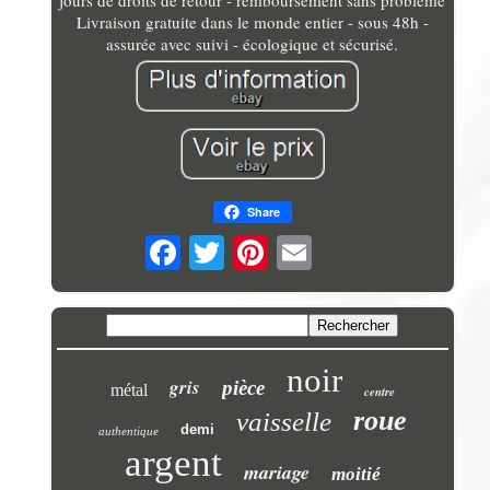
jours de droits de retour - remboursement sans problème
Livraison gratuite dans le monde entier - sous 48h -
assurée avec suivi - écologique et sécurisé.
Share
noir
gris
pièce
métal
centre
roue
vaisselle
demi
authentique
argent
mariage
moitié