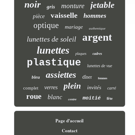
noir
jetable
monture
gris
vaisselle
hommes
pièce
optique
mariage
authentique
argent
lunettes de soleil
lunettes
plaques
cadres
plastique
lunettes de vue
assiettes
dîner
bleu
femmes
plein
verres
invités
complet
carré
roue
blanc
moitié
fête
centre
Page d'accueil
Contact