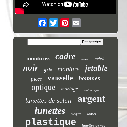
cadre
montures
métal
demi
noir
jetable
monture
gris
vaisselle
hommes
pièce
optique
mariage
authentique
argent
lunettes de soleil
lunettes
plaques
cadres
plastique
lunettes de vue