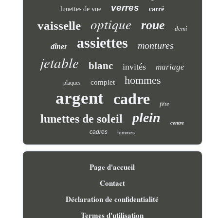
verres
lunettes de vue
carré
optique
roue
vaisselle
demi
assiettes
montures
dîner
jetable
blanc
invités
mariage
hommes
complet
plaques
argent
cadre
fête
plein
lunettes de soleil
centre
cadres
femmes
Page d'accueil
Contact
Déclaration de confidentialité
Termes d'utilisation