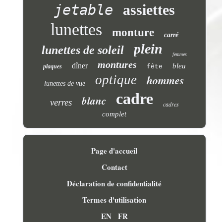
jetable
assiettes
lunettes
monture
carré
plein
lunettes de soleil
femmes
montures
dîner
bleu
plaques
fête
optique
hommes
lunettes de vue
cadre
blanc
verres
cadres
complet
Page d'accueil
Contact
Déclaration de confidentialité
Termes d'utilisation
EN
FR