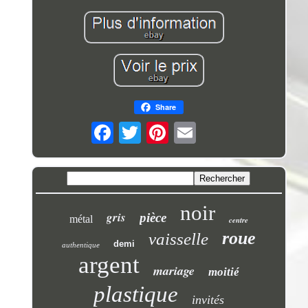
Share
noir
gris
pièce
métal
centre
roue
vaisselle
demi
authentique
argent
mariage
moitié
plastique
invités