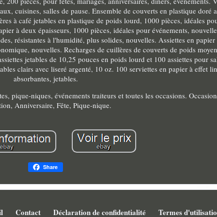
é, 200 pièces, pour fêtes, mariages, anniversaires, dîners, événements. Va
eaux, cuisines, salles de pause. Ensemble de couverts en plastique doré a
llères à café jetables en plastique de poids lourd, 1000 pièces, idéales pou
papier à deux épaisseurs, 1000 pièces, idéales pour événements, nouvelle
es, résistantes à l'humidité, plus solides, nouvelles. Assiettes en papier
économique, nouvelles. Recharges de cuillères de couverts de poids moyen
ssiettes jetables de 10,25 pouces en poids lourd et 100 assiettes pour sa
bles clairs avec liseré argenté, 10 oz. 100 serviettes en papier à effet li
absorbantes, jetables.
êtes, pique-niques, événements traiteurs et toutes les occasions. Occasio
ion, Anniversaire, Fête, Pique-nique.
Share
l
Contact
Déclaration de confidentialité
Termes d'utilisati