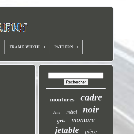
FRAME WIDTH
PATTERN
cadre
montures
noir
métal
demi
monture
gris
jetable
pièce