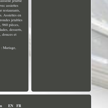
isselle jetable
vec assiettes
r restaurants,
s. Assiettes en
 rondes jetables
, 960 pièces,
lades, desserts,
n, douces et
n : Mariage,
on
EN
FR