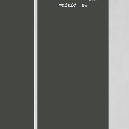
moitié
fête