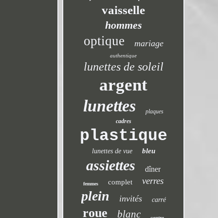
vaisselle
hommes
optique
mariage
authentique
lunettes de soleil
argent
lunettes
plaques
cadres
plastique
bleu
lunettes de vue
assiettes
dîner
verres
complet
femmes
plein
invités
carré
roue
blanc
centre